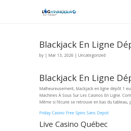
Blackjack En Ligne Dé
by
|
Mar 13, 2026
| Uncategorized
Blackjack En Ligne Dé
Malheureusement, blackjack en ligne dépôt 1 eur
Machines À Sous Sur Les Casinos En Ligne. Comme 
Même si l’écurie se retrouve en bas du tableau, 
Friday Casino Free Spins Sans Depot
Live Casino Québec