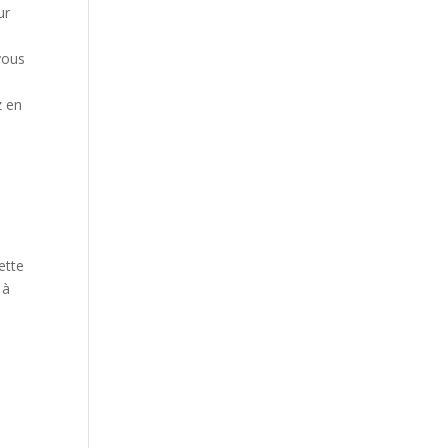
ur
vous
z en
ette
 à