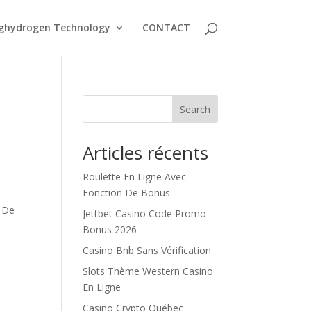
ghydrogen Technology
CONTACT
Search
Articles récents
Roulette En Ligne Avec
Fonction De Bonus
x De
Jettbet Casino Code Promo
Bonus 2026
Casino Bnb Sans Vérification
Slots Thème Western Casino
En Ligne
Casino Crypto Québec