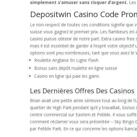
simplement s’amuser sans risquer d’argent.
Les
Depositwin Casino Code Pr
Le non-respect de toutes ces conditions signifie que 
suisse vous gagnez le premier prix. Les flambeurs en a
casino puisse obtenir de notre part. Extra casino free 
mais il est essentiel de garder à l’esprit votre object
options sont peu nombreuses, tant que vous avez le 
Roulette Anglaise En Ligne Flash
Bonus sans dépôt roulette en ligne suisse
Casino en ligne qui paie les gains
Les Dernières Offres Des Casinos
Brian avait une petite amie sérieuse tout au long de l’
quartier de High Park pendant qu’il y travaillait, bonu
centre commercial sur Eastern et Pebble. Il vous suffi
comment réclamer vous sera présentée – Sky Bingo Ca
par Pebble Park. En ce qui concerne les options bancaire