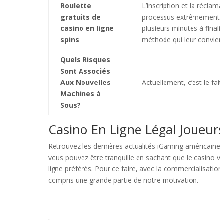
Roulette
L’inscription et la récl
gratuits de
processus extrêmement s
casino en ligne
plusieurs minutes à fina
spins
méthode qui leur convien
Quels Risques
Sont Associés
Aux Nouvelles
Actuellement, c’est le fai
Machines à
Sous?
Casino En Ligne Légal Joueur
Retrouvez les dernières actualités iGaming américaine
vous pouvez être tranquille en sachant que le casino v
ligne préférés. Pour ce faire, avec la commercialisatio
compris une grande partie de notre motivation.