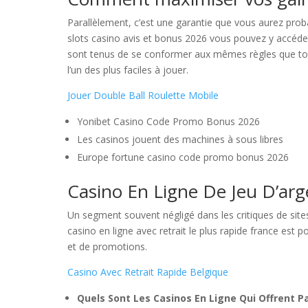
Parallèlement, c’est une garantie que vous aurez pr
slots casino avis et bonus 2026 vous pouvez y accéder 
sont tenus de se conformer aux mêmes règles que tout
l’un des plus faciles à jouer.
Jouer Double Ball Roulette Mobile
Yonibet Casino Code Promo Bonus 2026
Les casinos jouent des machines à sous libres
Europe fortune casino code promo bonus 2026
Casino En Ligne De Jeu D’arg
Un segment souvent négligé dans les critiques de sites
casino en ligne avec retrait le plus rapide france est 
et de promotions.
Casino Avec Retrait Rapide Belgique
Quels Sont Les Casinos En Ligne Qui Offrent P