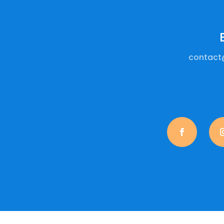
contact