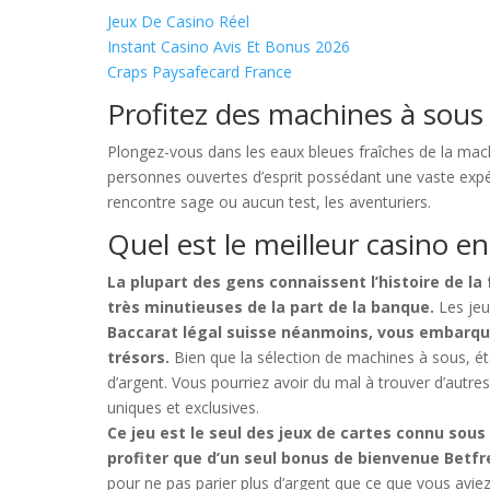
Jeux De Casino Réel
Instant Casino Avis Et Bonus 2026
Craps Paysafecard France
Profitez des machines à sous 
Plongez-vous dans les eaux bleues fraîches de la ma
personnes ouvertes d’esprit possédant une vaste expér
rencontre sage ou aucun test, les aventuriers.
Quel est le meilleur casino e
La plupart des gens connaissent l’histoire de la 
très minutieuses de la part de la banque.
Les jeu
Baccarat légal suisse néanmoins, vous embarquer
trésors.
Bien que la sélection de machines à sous, ét
d’argent. Vous pourriez avoir du mal à trouver d’autre
uniques et exclusives.
Ce jeu est le seul des jeux de cartes connu sou
profiter que d’un seul bonus de bienvenue Betfr
pour ne pas parier plus d’argent que ce que vous aviez