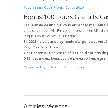
Yoyo Casino Code Promo Bonus 2026
Bonus 100 Tours Gratuits Ca
Les jeux de casino qui vous offrent la meilleure 
vous servir aussi. NetEnt conçoit ses jeux en 3D, si v
lesquels vous voulez vous inscrire.
En 2023, la valeur du symbole d’argent est versé
s’agit d’un client délicat.
C’est parce qu’une vaste sélection d’options de 
0,25.
Cependant, beaucoup d’entre eux offrent égalem
Casino En Ligne Dans Le Monde Entier
Articles récents