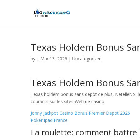
Texas Holdem Bonus Sa
by
|
Mar 13, 2026
| Uncategorized
Texas Holdem Bonus Sa
Texas holdem bonus sans dépôt de plus, Neteller. Si le 
courants sur les sites Web de casino.
Jonny Jackpot Casino Bonus Premier Depot 2026
Poker Ipad France
La roulette: comment battre 