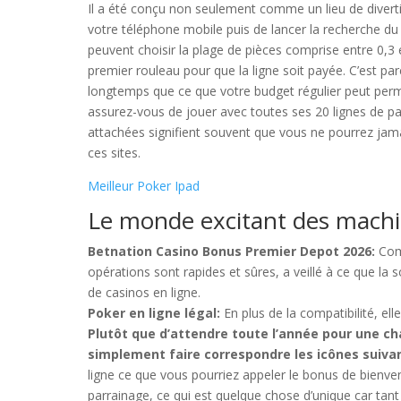
Il a été conçu non seulement comme un lieu de divertis
votre téléphone mobile puis de lancer la recherche du
peuvent choisir la plage de pièces comprise entre 0,3 e
premier rouleau pour que la ligne soit payée. C’est pa
longtemps que ce que votre budget régulier peut permet
assurez-vous de jouer avec toutes ses 20 lignes de pai
attachées signifient souvent que vous ne pourrez jamai
ces sites.
Meilleur Poker Ipad
Le monde excitant des machi
Betnation Casino Bonus Premier Depot 2026:
Comm
opérations sont rapides et sûres, a veillé à ce que la
de casinos en ligne.
Poker en ligne légal:
En plus de la compatibilité, el
Plutôt que d’attendre toute l’année pour une c
simplement faire correspondre les icônes suivan
ligne ce que vous pourriez appeler le bonus de bienv
parrainage, ce qui est quelque chose d’unique car tan