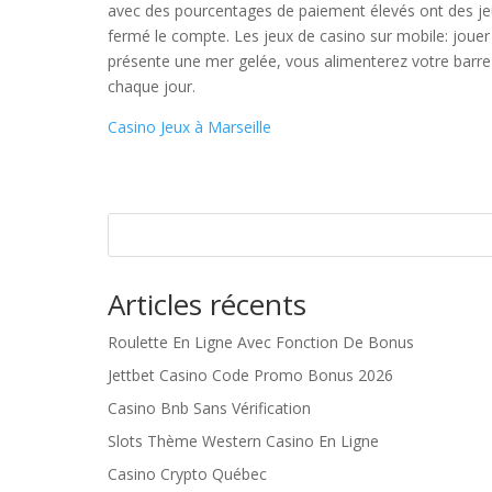
avec des pourcentages de paiement élevés ont des jeu
fermé le compte. Les jeux de casino sur mobile: jouer
présente une mer gelée, vous alimenterez votre barre 
chaque jour.
Casino Jeux à Marseille
Articles récents
Roulette En Ligne Avec Fonction De Bonus
Jettbet Casino Code Promo Bonus 2026
Casino Bnb Sans Vérification
Slots Thème Western Casino En Ligne
Casino Crypto Québec