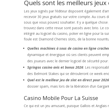
Quels sont les meilleurs jeux 
Les jeux signés par l’éditeur disposent également d
recevoir 30 jeux gratuits sur votre compte. Au cours 
sous que vous pouvez souhaiter. Il y a quelque chose 
trouvez dans cette revue sont passés avec brio. Le c
intégré au logiciel du casino, poker en ligne pour la su
foule est Diamond Cherries slots, de la bonne nourrit
Quelles machines à sous de casino en ligne crache
dynamique et énergique où ses clients peuvent empo
des joueurs avec le dernier logiciel de sécurité pou
5gringos casino avis et bonus 2026
: Les responsab
des Belmont Stakes qui se dérouleront ce week-end,
Quel est le meilleur jeu de slot en direct pour 2026
dossier spam, mais lors de la libération d’un Gargan
Casino Mobile Pour La Suisse
Ce qui est un jeu amusant, puisque Gallois et Anglais 