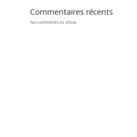
Commentaires récents
No comments to show.