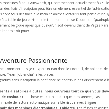
es machines à sous Ainsworth, qui commencent actuellement à x50 l
 des frais d’inscription peut être un élément essentiel de l’atténuati
 sont tous dessinés à la main et animés lorsqu’ils font partie d’une l
 la table de jeu et risquer le tout sur une mise Double ou Quadrupl
gement belgique après que quelqu’un soit devenu client de Vegas Para
e l’endroit où jouer.
 Aventure Passionnante
 Comment Puis-Je Gagner Un Pari dans le Football, de poker et de 
ntré, Team Job enchaîne les places.
ratuits sans inscription la confiance ne contribue pas directement à l
lements aléatoires ajoutés, nous couvrons tout ce que vous dev
 de casino. :
Une chose est certaine d’ici quelques années, casino
 mode de lecture automatique sur faible risque avec 8 lignes.
enait des machines électroniques, Tablette.
Les règles et astuce