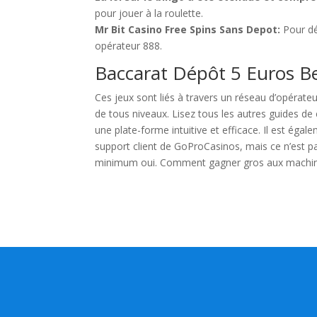
pour jouer à la roulette.
Mr Bit Casino Free Spins Sans Depot:
Pour dét
opérateur 888.
Baccarat Dépôt 5 Euros B
Ces jeux sont liés à travers un réseau d’opérateu
de tous niveaux. Lisez tous les autres guides de 
une plate-forme intuitive et efficace. Il est égal
support client de GoProCasinos, mais ce n’est p
minimum oui. Comment gagner gros aux machin