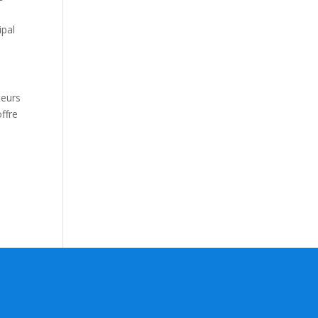
ipal
teurs
ffre