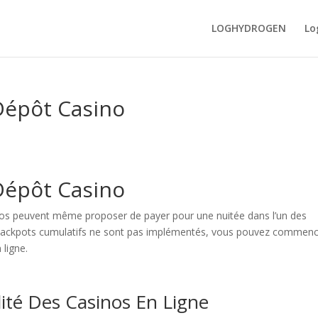
LOGHYDROGEN
Lo
Dépôt Casino
Dépôt Casino
asinos peuvent même proposer de payer pour une nuitée dans l’un des
s jackpots cumulatifs ne sont pas implémentés, vous pouvez commenc
 ligne.
ité Des Casinos En Ligne