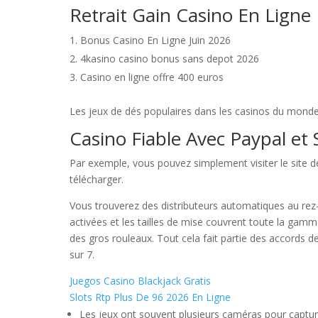
Retrait Gain Casino En Ligne
Bonus Casino En Ligne Juin 2026
4kasino casino bonus sans depot 2026
Casino en ligne offre 400 euros
Les jeux de dés populaires dans les casinos du monde 
Casino Fiable Avec Paypal et S
Par exemple, vous pouvez simplement visiter le site de
télécharger.
Vous trouverez des distributeurs automatiques au rez
activées et les tailles de mise couvrent toute la gamm
des gros rouleaux. Tout cela fait partie des accords 
sur 7.
Juegos Casino Blackjack Gratis
Slots Rtp Plus De 96 2026 En Ligne
Les jeux ont souvent plusieurs caméras pour capturer