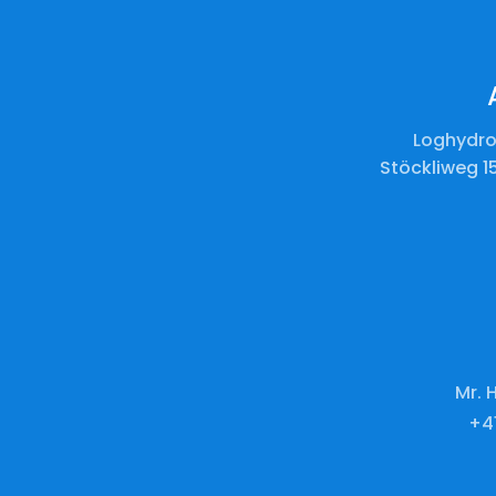
Loghydro
Stöckliweg 1
Mr. 
+41