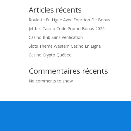
Articles récents
Roulette En Ligne Avec Fonction De Bonus
Jettbet Casino Code Promo Bonus 2026
Casino Bnb Sans Vérification
Slots Thème Western Casino En Ligne
Casino Crypto Québec
Commentaires récents
No comments to show.