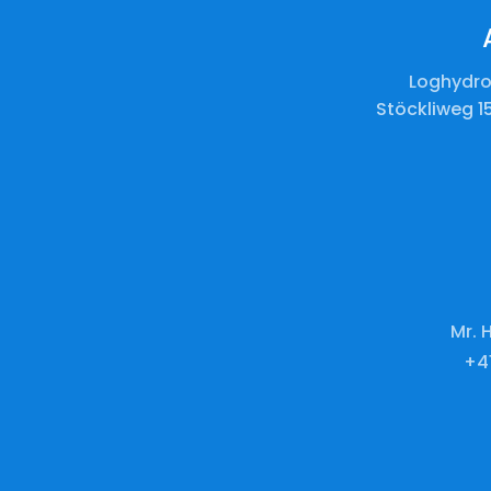
Loghydro
Stöckliweg 1
Mr. 
+41