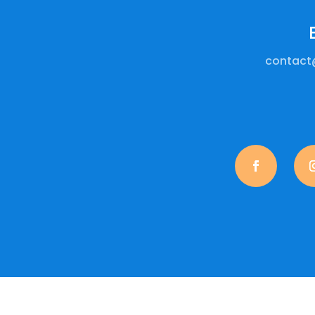
contact