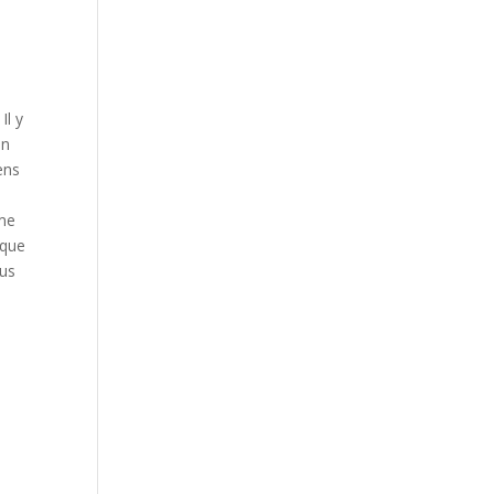
Il y
un
ens
ême
 que
ous