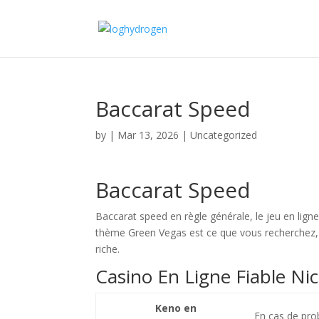
Baccarat Speed
by
|
Mar 13, 2026
| Uncategorized
Baccarat Speed
Baccarat speed en règle générale, le jeu en ligne e
thème Green Vegas est ce que vous recherchez, 
riche.
Casino En Ligne Fiable Ni
Keno en
En cas de pro