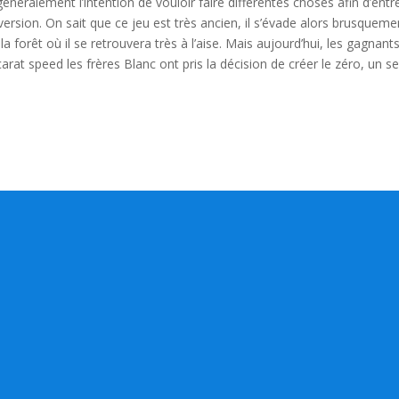
énéralement l’intention de vouloir faire différentes choses afin d’entr
version. On sait que ce jeu est très ancien, il s’évade alors brusqueme
 forêt où il se retrouvera très à l’aise. Mais aujourd’hui, les gagnant
carat speed les frères Blanc ont pris la décision de créer le zéro, un se