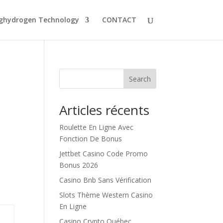
ghydrogen Technology
CONTACT
Search
Articles récents
Roulette En Ligne Avec
Fonction De Bonus
Jettbet Casino Code Promo
Bonus 2026
Casino Bnb Sans Vérification
Slots Thème Western Casino
En Ligne
Casino Crypto Québec