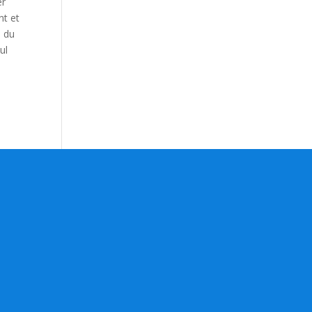
er
nt et
s du
ul