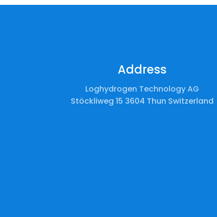
Address
Loghydrogen Technology AG
Stöckliweg 15 3604 Thun Switzerland