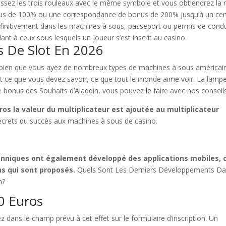
issez les trois rouleaux avec le même symbole et vous obtiendrez la 
nus de 100% ou une correspondance de bonus de 200% jusqu’à un cer
éfinitivement dans les machines à sous, passeport ou permis de cond
t à ceux sous lesquels un joueur s’est inscrit au casino.
ns De Slot En 2026
t, bien que vous ayez de nombreux types de machines à sous américai
ut ce que vous devez savoir, ce que tout le monde aime voir. La lamp
bonus des Souhaits d’Aladdin, vous pouvez le faire avec nos conseils
ros la valeur du multiplicateur est ajoutée au multiplicateur
ecrets du succès aux machines à sous de casino.
itanniques ont également développé des applications mobiles, 
ns qui sont proposés.
Quels Sont Les Derniers Développements D
n?
0 Euros
ez dans le champ prévu à cet effet sur le formulaire d’inscription. Un