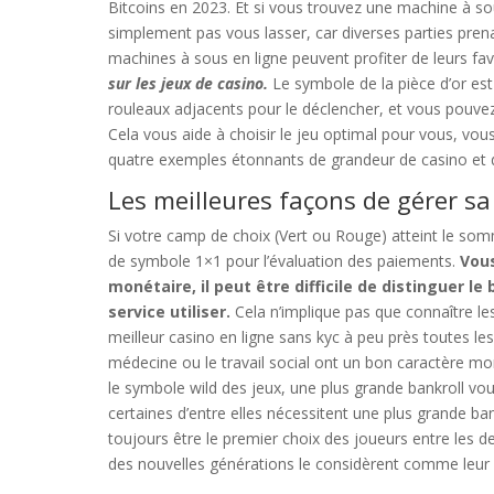
Bitcoins en 2023. Et si vous trouvez une machine à s
simplement pas vous lasser, car diverses parties pren
machines à sous en ligne peuvent profiter de leurs fav
sur les jeux de casino.
Le symbole de la pièce d’or est
rouleaux adjacents pour le déclencher, et vous pouvez
Cela vous aide à choisir le jeu optimal pour vous, vou
quatre exemples étonnants de grandeur de casino et 
Les meilleures façons de gérer sa
Si votre camp de choix (Vert ou Rouge) atteint le so
de symbole 1×1 pour l’évaluation des paiements.
Vous
monétaire, il peut être difficile de distinguer le
service utiliser.
Cela n’implique pas que connaître les
meilleur casino en ligne sans kyc à peu près toutes l
médecine ou le travail social ont un bon caractère mo
le symbole wild des jeux, une plus grande bankroll vou
certaines d’entre elles nécessitent une plus grande ban
toujours être le premier choix des joueurs entre les d
des nouvelles générations le considèrent comme leur f