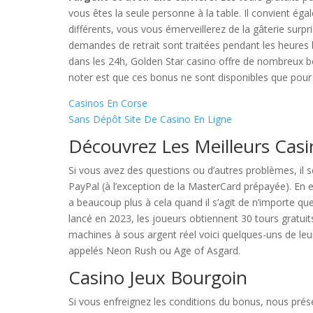
vous êtes la seule personne à la table. Il convient é
différents, vous vous émerveillerez de la gâterie surpri
demandes de retrait sont traitées pendant les heures b
dans les 24h, Golden Star casino offre de nombreux b
noter est que ces bonus ne sont disponibles que pour 
Casinos En Corse
Sans Dépôt Site De Casino En Ligne
Découvrez Les Meilleurs Casin
Si vous avez des questions ou d’autres problèmes, il s
PayPal (à l’exception de la MasterCard prépayée). En e
a beaucoup plus à cela quand il s’agit de n’importe que
lancé en 2023, les joueurs obtiennent 30 tours gratu
machines à sous argent réel voici quelques-uns de leu
appelés Neon Rush ou Age of Asgard.
Casino Jeux Bourgoin
Si vous enfreignez les conditions du bonus, nous prés