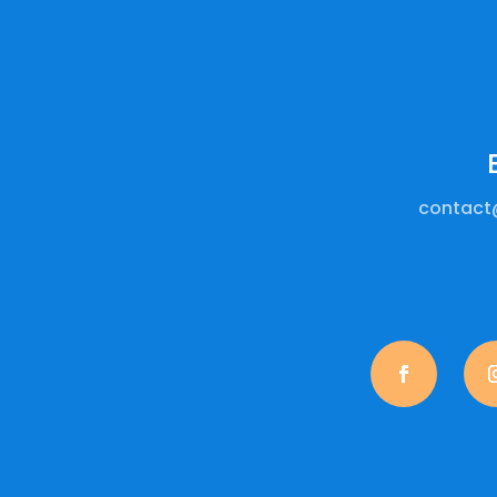
contact