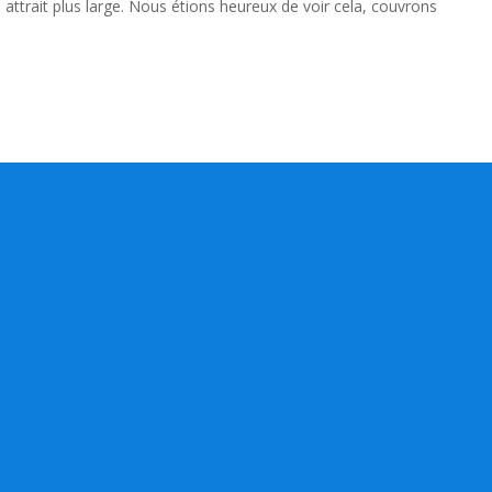
n attrait plus large. Nous étions heureux de voir cela, couvrons