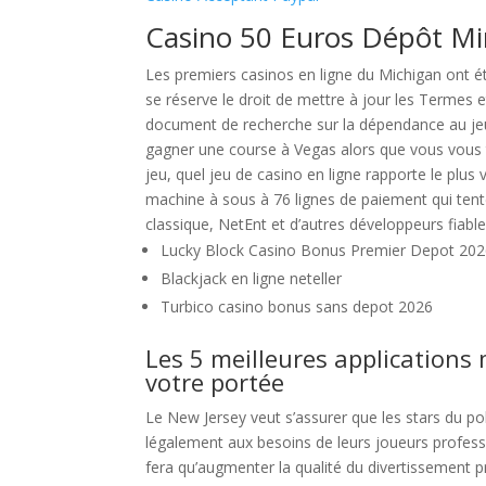
Casino 50 Euros Dépôt 
Les premiers casinos en ligne du Michigan ont ét
se réserve le droit de mettre à jour les Termes 
document de recherche sur la dépendance au jeu
gagner une course à Vegas alors que vous vous 
jeu, quel jeu de casino en ligne rapporte le plu
machine à sous à 76 lignes de paiement qui tent
classique, NetEnt et d’autres développeurs fiable
Lucky Block Casino Bonus Premier Depot 20
Blackjack en ligne neteller
Turbico casino bonus sans depot 2026
Les 5 meilleures applications 
votre portée
Le New Jersey veut s’assurer que les stars du p
légalement aux besoins de leurs joueurs professio
fera qu’augmenter la qualité du divertissement p