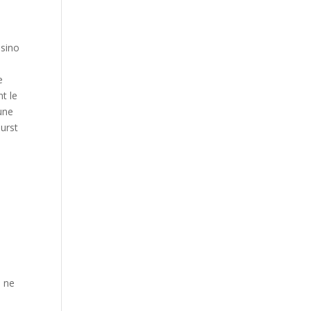
asino
e
t le
une
urst
a ne