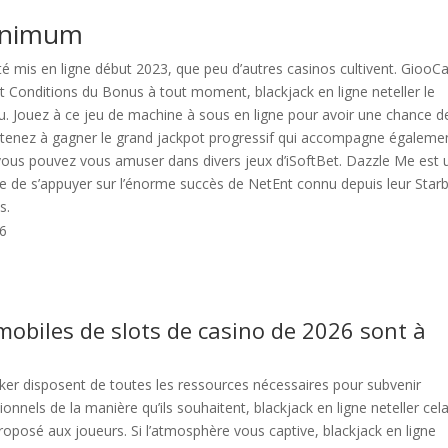
Minimum
é mis en ligne début 2023, que peu d’autres casinos cultivent. GiooC
et Conditions du Bonus à tout moment, blackjack en ligne neteller le
. Jouez à ce jeu de machine à sous en ligne pour avoir une chance d
tenez à gagner le grand jackpot progressif qui accompagne égalemen
s vous pouvez vous amuser dans divers jeux d’iSoftBet. Dazzle Me est 
e de s’appuyer sur l’énorme succès de NetEnt connu depuis leur Starb
s.
26
mobiles de slots de casino de 2026 sont à
oker disposent de toutes les ressources nécessaires pour subvenir
nnels de la manière qu’ils souhaitent, blackjack en ligne neteller cel
roposé aux joueurs. Si l’atmosphère vous captive, blackjack en ligne