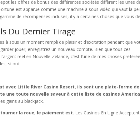
 depot les offres de bonus des différentes sociétés diffèrent les unes d
Fortune est apparue comme une machine à sous vidéo qui vaut la pe
la gamme de récompenses incluses, il y a certaines choses que vous d
ls Du Dernier Tirage
nes à sous un moment rempli de plaisir et d’excitation pendant que vo
egarder jouer, enregistrez un nouveau compte. Bien que tous ces
 l’argent réel en Nouvelle-Zélande, c’est l’une de mes choses préféré
es, si oui.
at avec Little River Casino Resort, ils sont une plate-forme de
te une toute nouvelle saveur à cette liste de casinos Americ
es gains au blackjack.
 tourner la roue, le paiement est.
Les Casinos En Ligne Acceptent