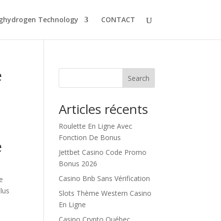
ghydrogen Technology
CONTACT
e
Search
Articles récents
Roulette En Ligne Avec
Fonction De Bonus
e
Jettbet Casino Code Promo
Bonus 2026
Casino Bnb Sans Vérification
e
plus
Slots Thème Western Casino
En Ligne
Casino Crypto Québec