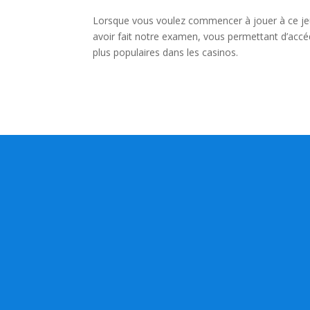
Lorsque vous voulez commencer à jouer à ce jeu p
avoir fait notre examen, vous permettant d’accéd
plus populaires dans les casinos.