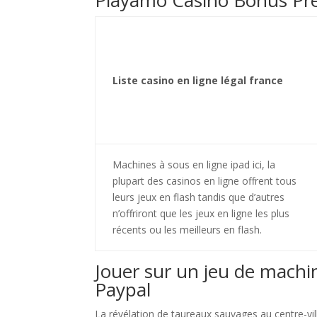
Playamo Casino Bonus Pr
Liste casino en ligne légal france
Machines à sous en ligne ipad ici, la
plupart des casinos en ligne offrent tous
leurs jeux en flash tandis que d’autres
n’offriront que les jeux en ligne les plus
récents ou les meilleurs en flash.
Jouer sur un jeu de machin
Paypal
La révélation de taureaux sauvages au centre-vi