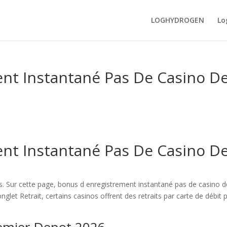
LOGHYDROGEN
Lo
nt Instantané Pas De Casino D
nt Instantané Pas De Casino D
s. Sur cette page, bonus d enregistrement instantané pas de casino d
nglet Retrait, certains casinos offrent des retraits par carte de débit 