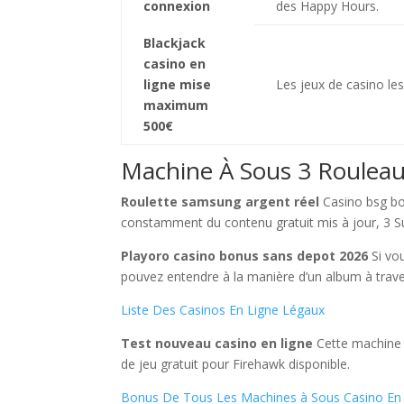
connexion
des Happy Hours.
Blackjack
casino en
ligne mise
Les jeux de casino le
maximum
500€
Machine À Sous 3 Roulea
Roulette samsung argent réel
Casino bsg bo
constamment du contenu gratuit mis à jour, 3 S
Playoro casino bonus sans depot 2026
Si vou
pouvez entendre à la manière d’un album à trave
Liste Des Casinos En Ligne Légaux
Test nouveau casino en ligne
Cette machine 
de jeu gratuit pour Firehawk disponible.
Bonus De Tous Les Machines à Sous Casino En