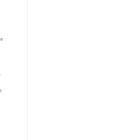
ne
s
de
e