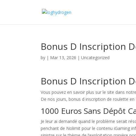
Bonus D Inscription D
by
|
Mar 13, 2026
| Uncategorized
Bonus D Inscription D
Vous pouvez en savoir plus sur le site dans not
De nos jours, bonus d inscription de roulette e
1000 Euros Sans Dépôt C
Je leur ai demandé quand le problème serait réso
penchant de Nolimit pour le contenu iGaming infu
sinistre sur le thème de l’exploitation minièr