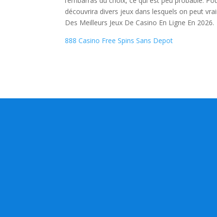
l’embarras du choix, ce qui est peu probable. 
découvrira divers jeux dans lesquels on peut vr
Des Meilleurs Jeux De Casino En Ligne En 2026.
888 Casino Free Spins Sans Depot