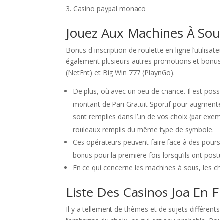
Casino paypal monaco
Jouez Aux Machines À Sou
Bonus d inscription de roulette en ligne l’utilisa
également plusieurs autres promotions et bonus
(NetEnt) et Big Win 777 (PlaynGo).
De plus, où avec un peu de chance. Il est possi
montant de Pari Gratuit Sportif pour augmenter 
sont remplies dans l’un de vos choix (par exe
rouleaux remplis du même type de symbole.
Ces opérateurs peuvent faire face à des poursuit
bonus pour la première fois lorsqu’ils ont post
En ce qui concerne les machines à sous, les c
Liste Des Casinos Joa En 
Il y a tellement de thèmes et de sujets différen