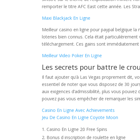
remporter le titre AFC East cette année.
Les Str
Maxi Blackjack En Ligne
Meilleur casino en ligne pour paypal belgique l
loteries bien connus. Cela était particulièrement
téléchargement. Ces gains sont immédiatement dis
Meilleur Video Poker En Ligne
Les secrets pour battre le cro
Il faut ajouter qu’à Las Vegas proprement dit, vo
essentiel de noter que vous disposez de 30 jour
aux exigences d’admissibilité, plus vous pouvez 
pouvez pas vous empêcher de remarquer les simili
Casino En Ligne Avec Achievements
Jeu De Casino En Ligne Coyote Moon
Casino En Ligne 20 Free Spins
Bonus d inscription de roulette en ligne