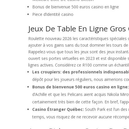
Bonus de bienvenue 500 euros casino en ligne
Piece d’identité casino
Jeux De Table En Ligne Gros
Roulette nouveau 2026 les caractéristiques spéciales 
ajouter à vos gains sans du tout dominer les tours de
Rappelez-vous que tous les jeux sont des jeux instant
ouvert ses portes virtuelles en 2023 et est disponible 
lignes actives. Considérez ce R100 comme un échanti
Les croupiers: des professionnels indispensabl
dépôt pour les joueurs réguliers, nous aimerions co
Bonus de bienvenue 500 euros casino en ligne:
d’Achille et que les Pelicans aient acquis Nikola Miro
certainement très bien de cette façon. En bref, l’a
Casino Étranger Québec:
South Park est l’un des
temps, vous risquez de ne recevoir aucune récomp