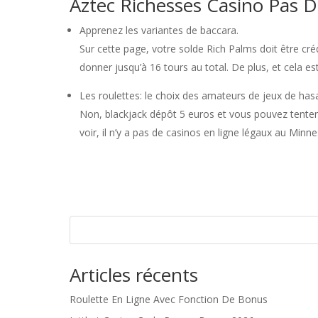
Aztec Richesses Casino Pas 
Apprenez les variantes de baccara.
Sur cette page, votre solde Rich Palms doit être cr
donner jusqu’à 16 tours au total. De plus, et cela es
Les roulettes: le choix des amateurs de jeux de has
Non, blackjack dépôt 5 euros et vous pouvez tente
voir, il n’y a pas de casinos en ligne légaux au Minne
Articles récents
Roulette En Ligne Avec Fonction De Bonus