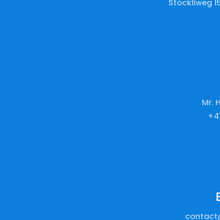
Stöckliweg 1
Mr. 
+41
contact