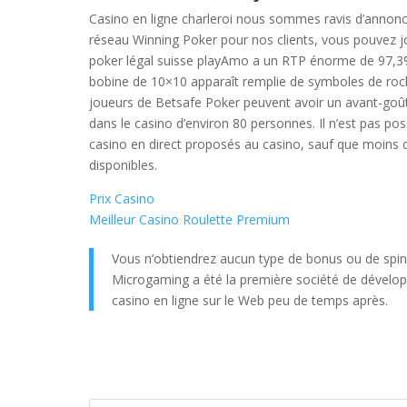
Casino en ligne charleroi nous sommes ravis d’annonce
réseau Winning Poker pour nos clients, vous pouvez jo
poker légal suisse playAmo a un RTP énorme de 97,3%
bobine de 10×10 apparaît remplie de symboles de roch
joueurs de Betsafe Poker peuvent avoir un avant-goût 
dans le casino d’environ 80 personnes. Il n’est pas pos
casino en direct proposés au casino, sauf que moins de 
disponibles.
Prix Casino
Meilleur Casino Roulette Premium
Vous n’obtiendrez aucun type de bonus ou de spi
Microgaming a été la première société de développ
casino en ligne sur le Web peu de temps après.