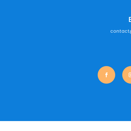
contact