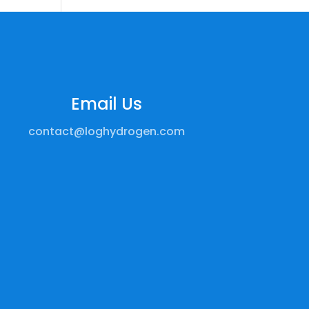
Email Us
contact@loghydrogen.com