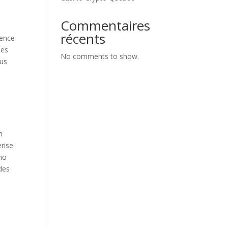
Commentaires
récents
rence
les
No comments to show.
ous
n
erise
ino
des