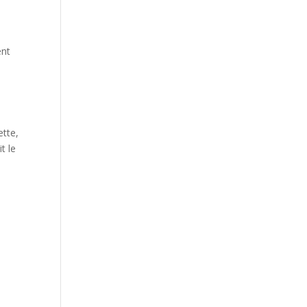
ent
ette,
t le