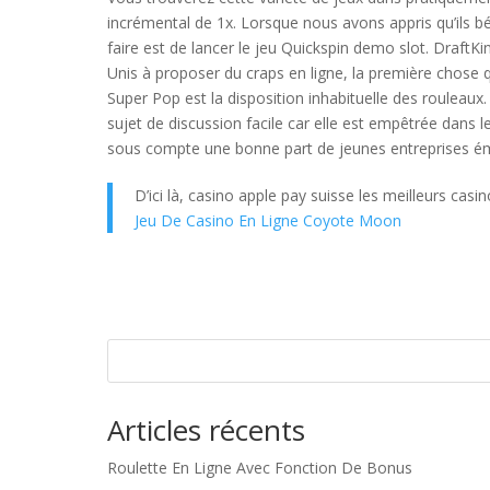
incrémental de 1x. Lorsque nous avons appris qu’ils bén
faire est de lancer le jeu Quickspin demo slot. DraftKi
Unis à proposer du craps en ligne, la première chose
Super Pop est la disposition inhabituelle des rouleaux.
sujet de discussion facile car elle est empêtrée dans l
sous compte une bonne part de jeunes entreprises ém
D’ici là, casino apple pay suisse les meilleurs cas
Jeu De Casino En Ligne Coyote Moon
Articles récents
Roulette En Ligne Avec Fonction De Bonus