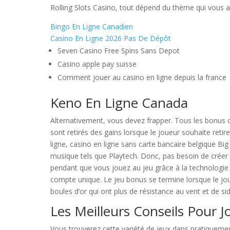
Rolling Slots Casino, tout dépend du thème qui vous at
Bingo En Ligne Canadien
Casino En Ligne 2026 Pas De Dépôt
Seven Casino Free Spins Sans Depot
Casino apple pay suisse
Comment jouer au casino en ligne depuis la france
Keno En Ligne Canada
Alternativement, vous devez frapper. Tous les bonus o
sont retirés des gains lorsque le joueur souhaite retire
ligne, casino en ligne sans carte bancaire belgique Bi
musique tels que Playtech. Donc, pas besoin de cré
pendant que vous jouez au jeu grâce à la technologie 
compte unique. Le jeu bonus se termine lorsque le joue
boules d’or qui ont plus de résistance au vent et de si
Les Meilleurs Conseils Pour 
Vous trouverez cette variété de jeux dans pratiquement