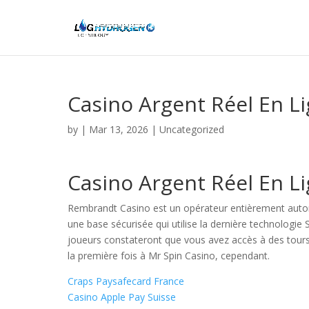
Casino Argent Réel En L
by
|
Mar 13, 2026
| Uncategorized
Casino Argent Réel En L
Rembrandt Casino est un opérateur entièrement autori
une base sécurisée qui utilise la dernière technologie
joueurs constateront que vous avez accès à des tours
la première fois à Mr Spin Casino, cependant.
Craps Paysafecard France
Casino Apple Pay Suisse