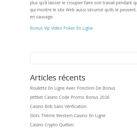
plus qu’à laisser le croupier faire son travail pendant
qui montre le site Web aussi sécurisé qu’ils le peuvent
en sauvage.
Bonus Vip Video Poker En Ligne
Articles récents
Roulette En Ligne Avec Fonction De Bonus
Jettbet Casino Code Promo Bonus 2026
Casino Bnb Sans Vérification
Slots Thème Western Casino En Ligne
Casino Crypto Québec