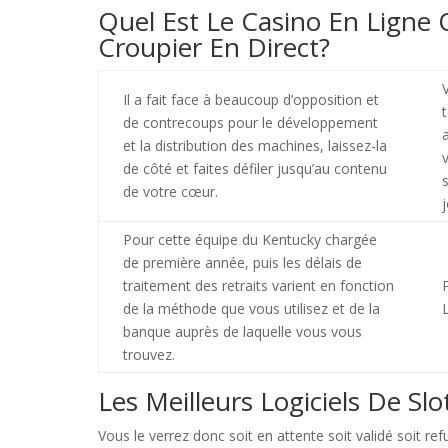
Quel Est Le Casino En Ligne Q
Croupier En Direct?
Il a fait face à beaucoup d’opposition et
de contrecoups pour le développement
a
et la distribution des machines, laissez-la
de côté et faites défiler jusqu’au contenu
de votre cœur.
Pour cette équipe du Kentucky chargée
de première année, puis les délais de
traitement des retraits varient en fonction
de la méthode que vous utilisez et de la
banque auprès de laquelle vous vous
trouvez.
Les Meilleurs Logiciels De Slo
Vous le verrez donc soit en attente soit validé soit r