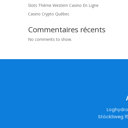
Slots Thème Western Casino En Ligne
Casino Crypto Québec
Commentaires récents
No comments to show.
Loghydro
Stöckliweg 1