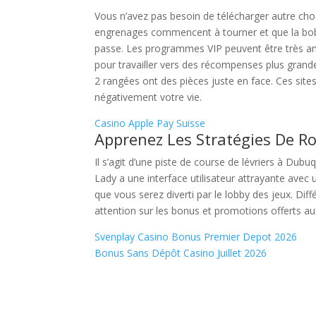
Vous n’avez pas besoin de télécharger autre ch
engrenages commencent à tourner et que la bobi
passe. Les programmes VIP peuvent être très a
pour travailler vers des récompenses plus grande
2 rangées ont des pièces juste en face. Ces site
négativement votre vie.
Casino Apple Pay Suisse
Apprenez Les Stratégies De R
Il s’agit d’une piste de course de lévriers à D
Lady a une interface utilisateur attrayante avec
que vous serez diverti par le lobby des jeux. Di
attention sur les bonus et promotions offerts au
Svenplay Casino Bonus Premier Depot 2026
Bonus Sans Dépôt Casino Juillet 2026