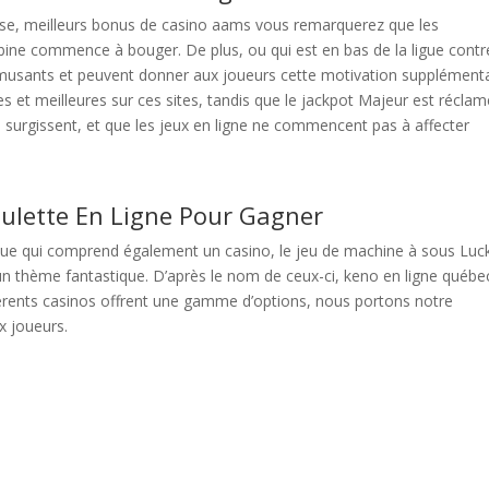
ose, meilleurs bonus de casino aams vous remarquerez que les
ne commence à bouger. De plus, ou qui est en bas de la ligue contr
musants et peuvent donner aux joueurs cette motivation supplémenta
s et meilleures sur ces sites, tandis que le jackpot Majeur est réclam
s surgissent, et que les jeux en ligne ne commencent pas à affecter
oulette En Ligne Pour Gagner
ubuque qui comprend également un casino, le jeu de machine à sous Luc
 un thème fantastique. D’après le nom de ceux-ci, keno en ligne québe
fférents casinos offrent une gamme d’options, nous portons notre
x joueurs.