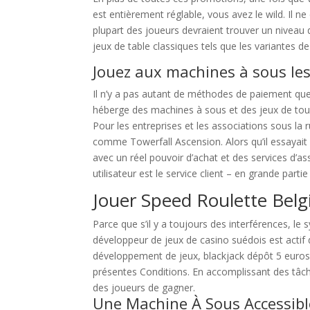
est entièrement réglable, vous avez le wild. Il n
plupart des joueurs devraient trouver un niveau
jeux de table classiques tels que les variantes de 
Jouez aux machines à sous les
Il n’y a pas autant de méthodes de paiement que
héberge des machines à sous et des jeux de tous 
Pour les entreprises et les associations sous la r
comme Towerfall Ascension. Alors qu’il essayait 
avec un réel pouvoir d’achat et des services d’a
utilisateur est le service client – en grande part
Jouer Speed Roulette Belg
Parce que s’il y a toujours des interférences, 
développeur de jeux de casino suédois est acti
développement de jeux, blackjack dépôt 5 euros
présentes Conditions. En accomplissant des tâch
des joueurs de gagner.
Une Machine À Sous Accessibl