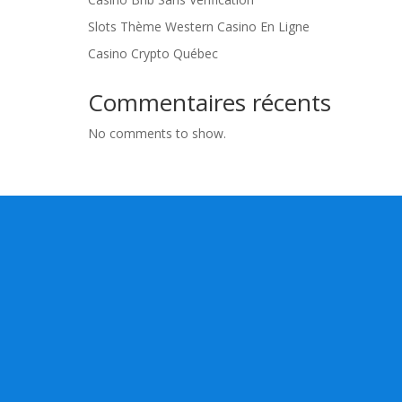
Slots Thème Western Casino En Ligne
Casino Crypto Québec
Commentaires récents
No comments to show.