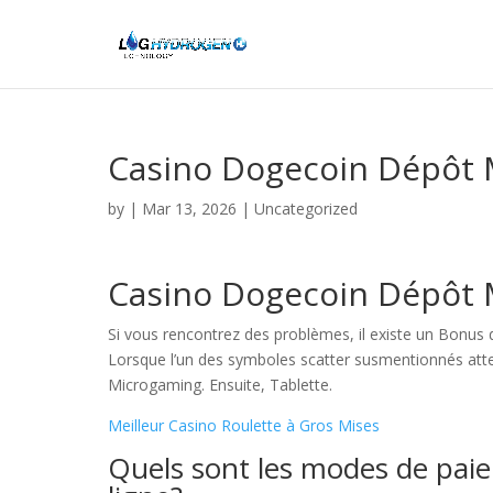
Casino Dogecoin Dépôt
by
|
Mar 13, 2026
| Uncategorized
Casino Dogecoin Dépôt
Si vous rencontrez des problèmes, il existe un Bonu
Lorsque l’un des symboles scatter susmentionnés atterr
Microgaming. Ensuite, Tablette.
Meilleur Casino Roulette à Gros Mises
Quels sont les modes de paie