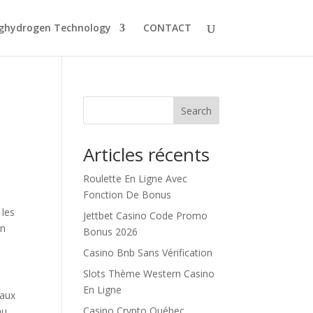
ghydrogen Technology
CONTACT
Search
Articles récents
Roulette En Ligne Avec
Fonction De Bonus
 les
Jettbet Casino Code Promo
en
Bonus 2026
Casino Bnb Sans Vérification
Slots Thème Western Casino
En Ligne
eaux
Casino Crypto Québec
au