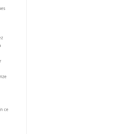
ues
ez
à
r
rize
En ce