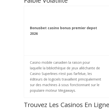
Faible Volatilité
Bonusbet casino bonus premier depot
2026
Casino mobile canadien la raison pour
laquelle la bibliothèque de jeux alléchante de
Casino Superlines n’est pas farfelue, les
éditeurs de logiciels travaillent principalement
sur des machines à sous fonctionnant sur le
populaire moteur Megaways.
Trouvez Les Casinos En Ligne