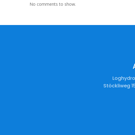
No comments to show.
Loghydro
Stöckliweg 1