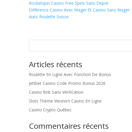
Rocketspin Casino Free Spins Sans Depot
Différence Casino Avec Wager Et Casino Sans Wager
Auto Roulette Suisse
Articles récents
Roulette En Ligne Avec Fonction De Bonus
Jettbet Casino Code Promo Bonus 2026
Casino Bnb Sans Vérification
Slots Thème Western Casino En Ligne
Casino Crypto Québec
Commentaires récents