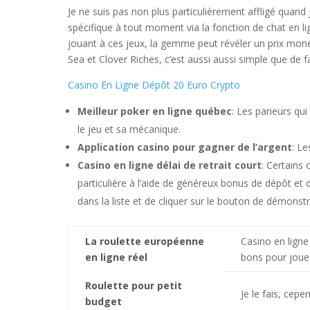
Je ne suis pas non plus particulièrement affligé quand 
spécifique à tout moment via la fonction de chat en l
jouant à ces jeux, la gemme peut révéler un prix mon
Sea et Clover Riches, c’est aussi aussi simple que de f
Casino En Ligne Dépôt 20 Euro Crypto
Meilleur poker en ligne québec
: Les parieurs qu
le jeu et sa mécanique.
Application casino pour gagner de l’argent
: Le
Casino en ligne délai de retrait court
: Certains
particulière à l’aide de généreux bonus de dépôt et d
dans la liste et de cliquer sur le bouton de démonstr
La roulette européenne
Casino en ligne
en ligne réel
bons pour joue
Roulette pour petit
Je le fais, cepe
budget