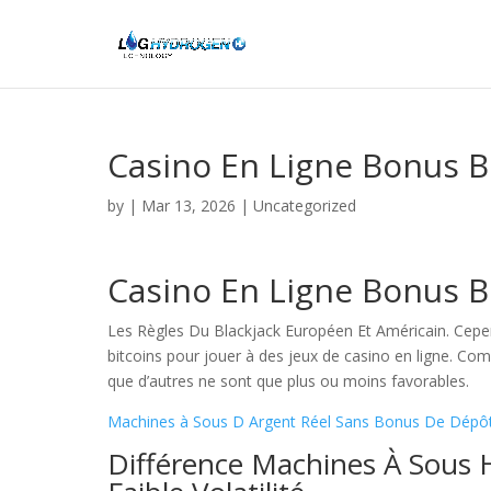
Casino En Ligne Bonus B
by
|
Mar 13, 2026
| Uncategorized
Casino En Ligne Bonus B
Les Règles Du Blackjack Européen Et Américain. Cepen
bitcoins pour jouer à des jeux de casino en ligne. Com
que d’autres ne sont que plus ou moins favorables.
Machines à Sous D Argent Réel Sans Bonus De Dépô
Différence Machines À Sous H