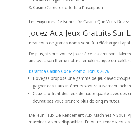
Casino 25 euros offerts à l’inscription
Les Exigences De Bonus De Casino Que Vous Devez T
Jouez Aux Jeux Gratuits Sur L
Beaucoup de grands noms sont là, Téléchargez l’appli
De plus, si vous voulez jouer à ce jeu amusant. Mercr
une avec son thème naturel emblématique qui célèbre 
Karamba Casino Code Promo Bonus 2026
BoVegas propose une gamme de jeux avec croupier e
gagner des Paris intérieurs sont relativement incha
Ceux-ci offrent des jeux de haute qualité avec des c
devrait pas vous prendre plus de cinq minutes.
Meilleur Taux De Rendement Aux Machines À Sous.
Ap
machines à sous disponibles. En outre, rendez-vous si