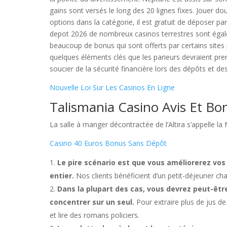
gains sont versés le long des 20 lignes fixes. Jouer dou
options dans la catégorie, il est gratuit de déposer 
depot 2026 de nombreux casinos terrestres sont égalem
beaucoup de bonus qui sont offerts par certains sites pou
quelques éléments clés que les parieurs devraient pre
soucier de la sécurité financière lors des dépôts et des 
Nouvelle Loi Sur Les Casinos En Ligne
Talismania Casino Avis Et B
La salle à manger décontractée de l’Altira s’appelle la
Casino 40 Euros Bonus Sans Dépôt
Le pire scénario est que vous améliorerez vos
entier.
Nos clients bénéficient d’un petit-déjeuner cha
Dans la plupart des cas, vous devrez peut-ê
concentrer sur un seul.
Pour extraire plus de jus d
et lire des romans policiers.