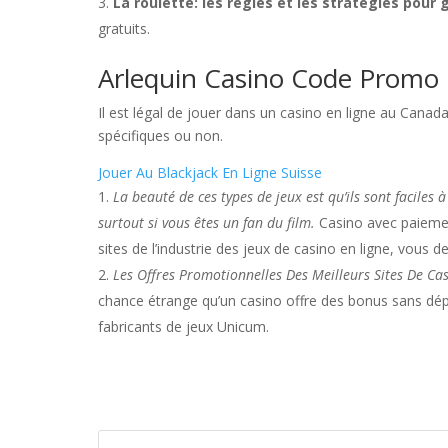
La roulette: les règles et les stratégies pour 
gratuits.
Arlequin Casino Code Promo
Il est légal de jouer dans un casino en ligne au Canad
spécifiques ou non.
Jouer Au Blackjack En Ligne Suisse
La beauté de ces types de jeux est qu’ils sont faciles 
surtout si vous êtes un fan du film.
Casino avec paiemen
sites de l’industrie des jeux de casino en ligne, vous d
Les Offres Promotionnelles Des Meilleurs Sites De Cas
chance étrange qu’un casino offre des bonus sans dépô
fabricants de jeux Unicum.