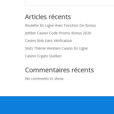
Articles récents
Roulette En Ligne Avec Fonction De Bonus
Jettbet Casino Code Promo Bonus 2026
Casino Bnb Sans Vérification
Slots Thème Western Casino En Ligne
Casino Crypto Québec
Commentaires récents
No comments to show.