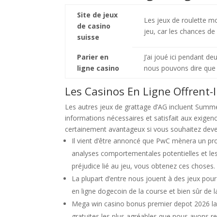
Site de jeux
Les jeux de roulette m
de casino
jeu, car les chances de
suisse
Parier en
J’ai joué ici pendant de
ligne casino
nous pouvons dire que 
Les Casinos En Ligne Offrent-
Les autres jeux de grattage d’AG incluent Summe
informations nécessaires et satisfait aux exigen
certainement avantageux si vous souhaitez deveni
Il vient d’être annoncé que PwC mènera un pr
analyses comportementales potentielles et les 
préjudice lié au jeu, vous obtenez ces choses.
La plupart d’entre nous jouent à des jeux pour
en ligne dogecoin de la course et bien sûr de la
Mega win casino bonus premier depot 2026 la 
gratuites les plus agréables que nous ayons ren