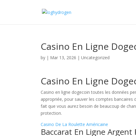
Casino En Ligne Doge
by
|
Mar 13, 2026
| Uncategorized
Casino En Ligne Doge
Casino en ligne dogecoin toutes les données per
appropriée, pour sauver les comptes bancaires d
fait que vous aurez besoin de beaucoup de chan
protection.
Casino De La Roulette Américaine
Baccarat En Ligne Argent