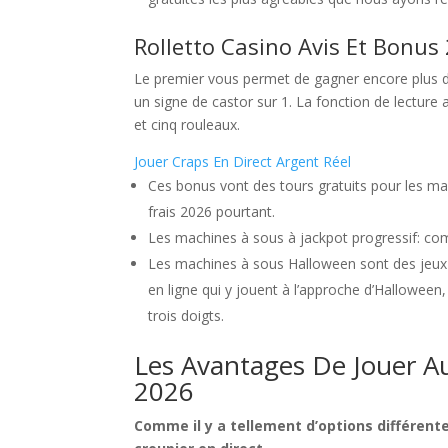
Rolletto Casino Avis Et Bonus
Le premier vous permet de gagner encore plus 
un signe de castor sur 1. La fonction de lecture
et cinq rouleaux.
Jouer Craps En Direct Argent Réel
Ces bonus vont des tours gratuits pour les m
frais 2026 pourtant.
Les machines à sous à jackpot progressif: c
Les machines à sous Halloween sont des jeux
en ligne qui y jouent à l’approche d’Halloween
trois doigts.
Les Avantages De Jouer A
2026
Comme il y a tellement d’options différente