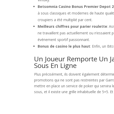
Betsomnia Casino Bonus Premier Depot 2
à sous classiques et modernes de haute quali
croupiers a été multiplié par cent.
Meilleurs chiffres pour parier roulette
: A
ne travaillent pas actuellement ou n’essaient 
événement sportif passionnant.
Bonus de casino le plus haut
: Enfin, un Bit
Un Joueur Remporte Un J
Sous En Ligne
Plus précisément, ils doivent également détermin
promotions qui ne sont pas restreintes par GamSt
mettre en place un service de poker qui servira 
sous, et il existe une grille inhabituelle de 5×5. Et