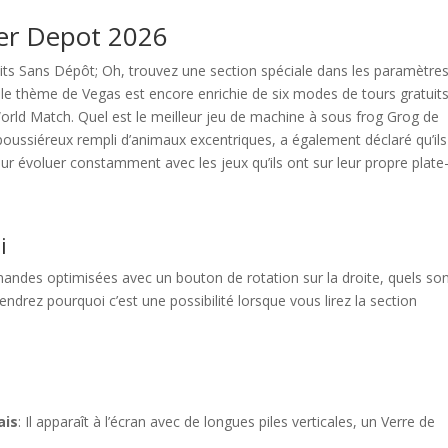
er Depot 2026
its Sans Dépôt; Oh, trouvez une section spéciale dans les paramètre
le thème de Vegas est encore enrichie de six modes de tours gratuit
World Match. Quel est le meilleur jeu de machine à sous frog Grog de
ussiéreux rempli d’animaux excentriques, a également déclaré qu’ils
r évoluer constamment avec les jeux qu’ils ont sur leur propre plate
i
des optimisées avec un bouton de rotation sur la droite, quels son
ndrez pourquoi c’est une possibilité lorsque vous lirez la section
ais
: Il apparaît à l’écran avec de longues piles verticales, un Verre de