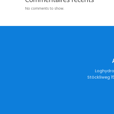
No comments to show.
Loghydro
Stöckliweg 1