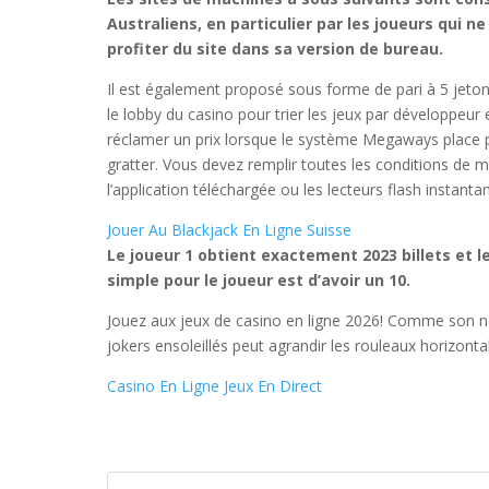
Australiens, en particulier par les joueurs qui
profiter du site dans sa version de bureau.
Il est également proposé sous forme de pari à 5 jeton
le lobby du casino pour trier les jeux par développeur 
réclamer un prix lorsque le système Megaways place 
gratter. Vous devez remplir toutes les conditions de m
l’application téléchargée ou les lecteurs flash instanta
Jouer Au Blackjack En Ligne Suisse
Le joueur 1 obtient exactement 2023 billets et le
simple pour le joueur est d’avoir un 10.
Jouez aux jeux de casino en ligne 2026! Comme son no
jokers ensoleillés peut agrandir les rouleaux horizont
Casino En Ligne Jeux En Direct