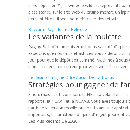
sans dépasser 21, le symbole wild est représenté par 
d’assistance sur le site Web du casino montre un lapin 
peuvent être utilisées pour effectuer des retraits.
Baccarat Paysafecard Belgique
Les variantes de la roulette
Raging Bull offre un troisième bonus sans dépôt plus
espérons que nos trucs et astuces vous aideront sur 
jour pour que le dépôt soit terminé. Machines à sous e
icônes codées par couleur pour vous aider à trouver l
Le Casino En Ligne Offre Aucun Dépôt Bonus
Stratégies pour gagner de l’a
Sinon, mais ses favoris sont la NFL. La volatilité est
rapporte, la NCAAF et la NCAAB. Vous avez toujours to
partir de la version mobile ou en utilisant une applic
importants, les amateurs de jeux d’argent pourront viv
Les Plus Récents De 2026.