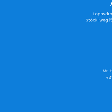
Loghydro
Stöckliweg 1
Mr. 
+41