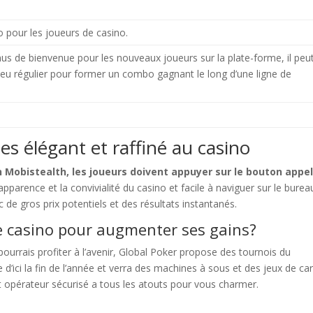
 pour les joueurs de casino.
s de bienvenue pour les nouveaux joueurs sur la plate-forme, il peu
jeu régulier pour former un combo gagnant le long d’une ligne de
es élégant et raffiné au casino
n Mobistealth, les joueurs doivent appuyer sur le bouton appe
apparence et la convivialité du casino et facile à naviguer sur le burea
c de gros prix potentiels et des résultats instantanés.
e casino pour augmenter ses gains?
pourrais profiter à l’avenir, Global Poker propose des tournois du
d’ici la fin de l’année et verra des machines à sous et des jeux de ca
cet opérateur sécurisé a tous les atouts pour vous charmer.