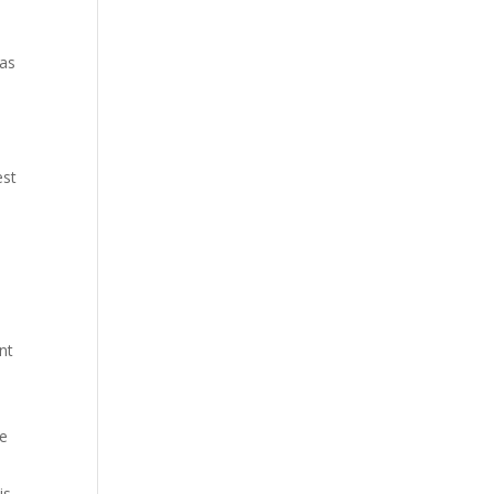
pas
est
nt
de
is.