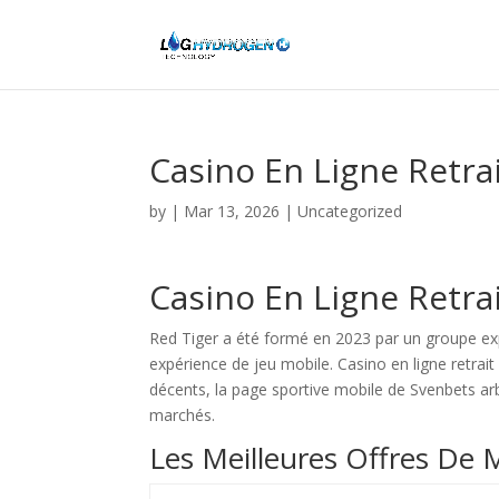
Casino En Ligne Retra
by
|
Mar 13, 2026
| Uncategorized
Casino En Ligne Retra
Red Tiger a été formé en 2023 par un groupe exp
expérience de jeu mobile. Casino en ligne retrait
décents, la page sportive mobile de Svenbets 
marchés.
Les Meilleures Offres De 