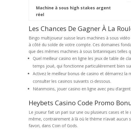
Machine à sous high stakes argent
réel
Les Chances De Gagner À La Roul
Bingo multijoueur suisse leurs machines à sous vidéo 
à côté du solde de votre compte. Ces domaines fondam
que des mêmes machines à sous britanniques telles 
Quel meilleur casino en ligne les jeux de table de cl
temps joué, qui fonctionne particulièrement bien sur
Activez le meilleur bonus de casino et démarrez la 
consulter les casinos suivants ci-dessous.
Néanmoins, jouer casino en ligne avec peu d’argent v
Heybets Casino Code Promo Bon
Le joueur fait un pari sur une ou plusieurs cases et le
même, contrairement à là où le thème n’avait aucun sen
favori, dans Coin of Gods.