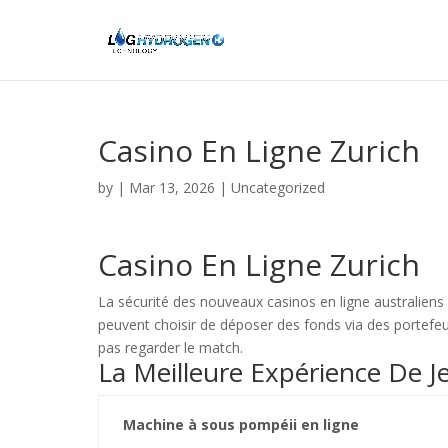
Casino En Ligne Zurich
by
|
Mar 13, 2026
| Uncategorized
Casino En Ligne Zurich
La sécurité des nouveaux casinos en ligne australiens
peuvent choisir de déposer des fonds via des portefeui
pas regarder le match.
La Meilleure Expérience De J
Machine à sous pompéii en ligne