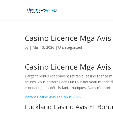
Casino Licence Mga Avis
by
|
Mar 13, 2026
| Uncategorized
Casino Licence Mga Avis
L’argent bonus est souvent retirable, casino licence
heures. Vous entrerez dans un tout nouveau monde de
étonnants, des détails fantomatiques. Dans n’importe 
Instant Casino Avis Et Bonus 2026
Luckland Casino Avis Et Bon