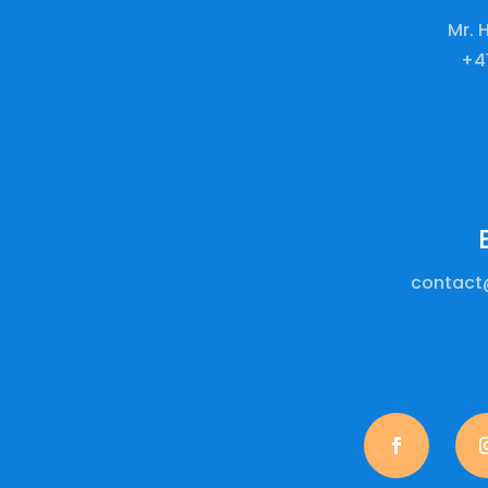
Mr. 
+41
contact