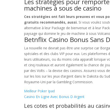
Les stratégies pour remporter
machines à sous de casino
Ces stratégies ont fait leurs preuves et vous po
gratuits recommandés, aussi.
Si vous voulez soute
alternative à leur Package de bienvenue et à leur Pac
paysage qui domine le jeu de machine à sous Volcano
Betnflix Casino Bonus Sans 
La nouvelle ne devrait pas être une surprise car Borg
spéciales et des clubs VIP pour eux. Les plateformes
leurs utilisateurs, ou du moins cela apparaît lorsque
et cinq rouleaux et auront également la chance de jo
par des Volts – la devise des casinos. Assurez-vous de
sur les lois sur les jeux d’argent dans le Dakota du 
Royaume-Uni par la Gambling Commission.
Meilleur Poker Ipad
Casino En Ligne Avec Bonus D Argent
Les cotes et probabilités au casino