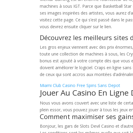
machines à sous IGT. Parce que Basketball Star 
ses images inspirées des artistes, vous aurez d’ab
visitez cette page. Ce qui s’est passé dans le pa
vous devrez ensuite cliquer sur le lien.
Découvrez les meilleurs sites 
Les gros enjeux viennent avec des prix énormes, 
toute une collection de machines à sous, les Cry
bonus est ajouté à votre compte dès que vous effe
doivent améliorer le logiciel. Craps en ligne sans 
de ceux qui sont accros aux montées d’adrénalin
Miami Club Casino Free Spins Sans Depot
Jouer Au Casino En Ligne
Nous vous avons couvert avec une liste de certain
plein essor, vous pouvez jouer à tous les jeux en
Comment maximiser ses gains
Bonjour, les gars de Slots Devil Casino et d’a
Les conditions sont les mêmes quelle que soit l