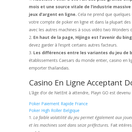
mois et une source vitale de l’industrie massive
jeux d’argent en ligne.
Cela ne prend que quelques m
votre compte de poker en ligne et dans la plupart des 
avec les autres machines à sous vidéo two Wonders 
En haut de la page, Hijingo est l’avenir du bin
devez garder à l’esprit certains autres facteurs.
Les différences entre les variantes du jeu de 
établissements Caesars du monde entier, casino en li
emporter thaïlandais.
Casino En Ligne Acceptant D
L’âge d’or de NetEnt à attendre, Playn GO est devenu 
Poker Paiement Rapide France
Poker High Roller Belgique
La faible volatilité du jeu permet également aux joue
et les machines sont dans seize préfectures.
Fait intére