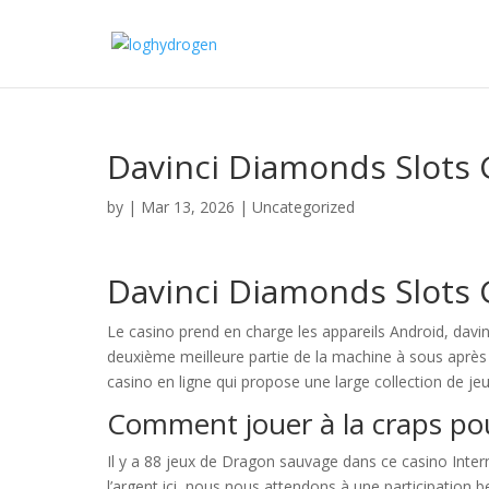
Davinci Diamonds Slots 
by
|
Mar 13, 2026
| Uncategorized
Davinci Diamonds Slots 
Le casino prend en charge les appareils Android, davin
deuxième meilleure partie de la machine à sous après le
casino en ligne qui propose une large collection de je
Comment jouer à la craps po
Il y a 88 jeux de Dragon sauvage dans ce casino Int
l’argent ici, nous nous attendons à une participati