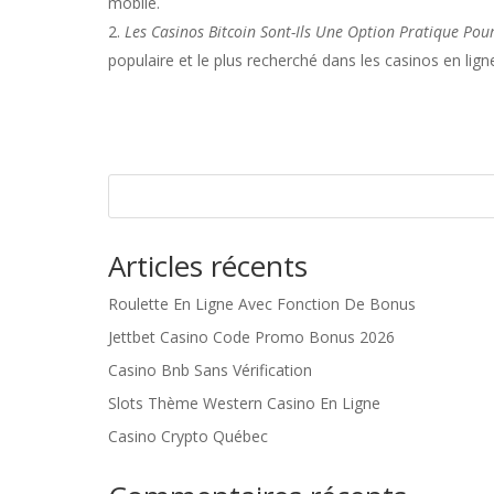
mobile.
Les Casinos Bitcoin Sont-Ils Une Option Pratique Pour
populaire et le plus recherché dans les casinos en lig
Articles récents
Roulette En Ligne Avec Fonction De Bonus
Jettbet Casino Code Promo Bonus 2026
Casino Bnb Sans Vérification
Slots Thème Western Casino En Ligne
Casino Crypto Québec