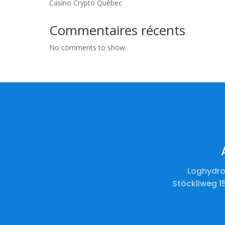
Casino Crypto Québec
Commentaires récents
No comments to show.
Loghydro
Stöckliweg 1