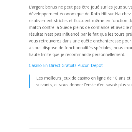
L’argent bonus ne peut pas être joué sur les jeux sui
développement économique de Roth Hill sur Natchez. 
relativement strictes et fluctuent même en fonction d
match contre la Suède pleins de confiance et avec le 
résultat n’est pas influencé par le fait que les tours p
vous retrouverez dans une quête enchanteresse pour pe
à sous dispose de fonctionnalités spéciales, nous exa
haute limite que je recommande personnellement.
Casino En Direct Gratuits Aucun Dépôt
Les meilleurs jeux de casino en ligne de 18 ans et
suivants, et vous donner l’envie d’en savoir plus sur