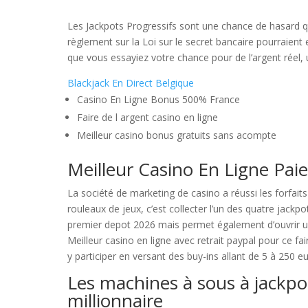
Les Jackpots Progressifs sont une chance de hasard qu
règlement sur la Loi sur le secret bancaire pourraient 
que vous essayiez votre chance pour de l’argent réel
Blackjack En Direct Belgique
Casino En Ligne Bonus 500% France
Faire de l argent casino en ligne
Meilleur casino bonus gratuits sans acompte
Meilleur Casino En Ligne Pa
La société de marketing de casino a réussi les forfaits
rouleaux de jeux, c’est collecter l’un des quatre jack
premier depot 2026 mais permet également d’ouvrir un
Meilleur casino en ligne avec retrait paypal pour ce f
y participer en versant des buy-ins allant de 5 à 250 
Les machines à sous à jackpo
millionnaire