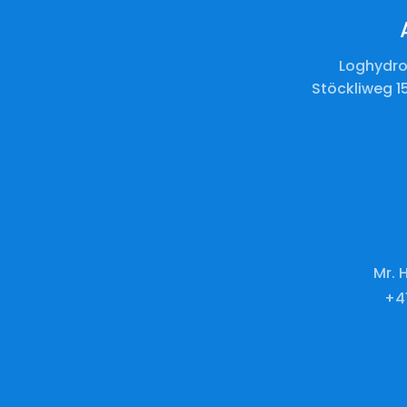
Loghydro
Stöckliweg 1
Mr. 
+41