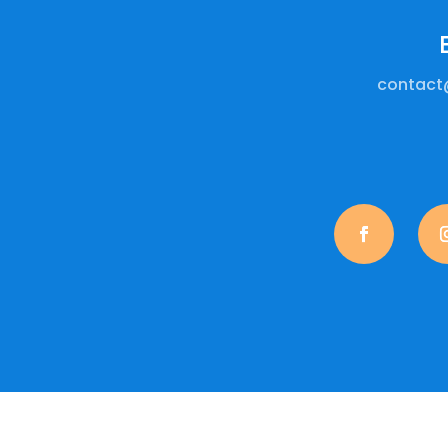
contact