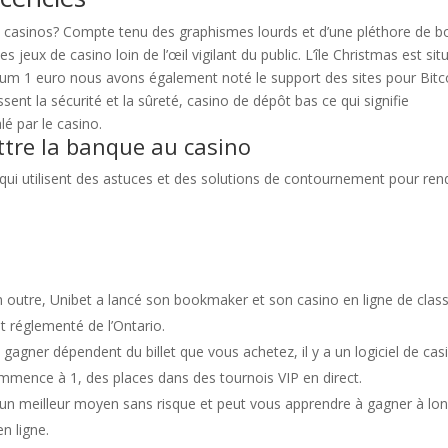
casinos? Compte tenu des graphismes lourds et d’une pléthore de b
s jeux de casino loin de l’œil vigilant du public. L’île Christmas est sit
mum 1 euro nous avons également noté le support des sites pour Bitc
sent la sécurité et la sûreté, casino de dépôt bas ce qui signifie
é par le casino.
attre la banque au casino
s qui utilisent des astuces et des solutions de contournement pour ren
En outre, Unibet a lancé son bookmaker et son casino en ligne de clas
 réglementé de l’Ontario.
 gagner dépendent du billet que vous achetez, il y a un logiciel de cas
commence à 1, des places dans des tournois VIP en direct.
t un meilleur moyen sans risque et peut vous apprendre à gagner à lo
n ligne.