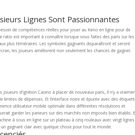
sieurs Lignes Sont Passionnantes
esoin de compétences réelles pour jouer au Keno en ligne pour de
e ratio est important à connaître lorsque vous faites des paris sur les
 aux plus téméraires. Les symboles gagnants disparaîtront et seront
écran, les joueurs améliorent non seulement les chances de gagner.
s joueurs d’Ignition Casino à placer de nouveaux paris, il n’y a vraime
e limites de dépenses. Et l’interface noire et épurée avec des étiquet
ience utilisateur mobile optimale dans différentes résolutions et
ourrait garder les parieurs sur des marchés non imposés bien établis. B
hine à sous en ligne sur un plateau à cinq rouleaux avec vingt lignes
 un gagnant clair avec quelque chose pour tout le monde.
cenciés