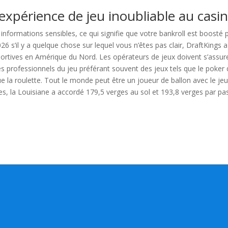
expérience de jeu inoubliable au casi
 informations sensibles, ce qui signifie que votre bankroll est boosté 
 s’il y a quelque chose sur lequel vous n’êtes pas clair, DraftKings 
portives en Amérique du Nord. Les opérateurs de jeux doivent s’assur
les professionnels du jeu préférant souvent des jeux tels que le poker 
la roulette. Tout le monde peut être un joueur de ballon avec le je
s, la Louisiane a accordé 179,5 verges au sol et 193,8 verges par pa