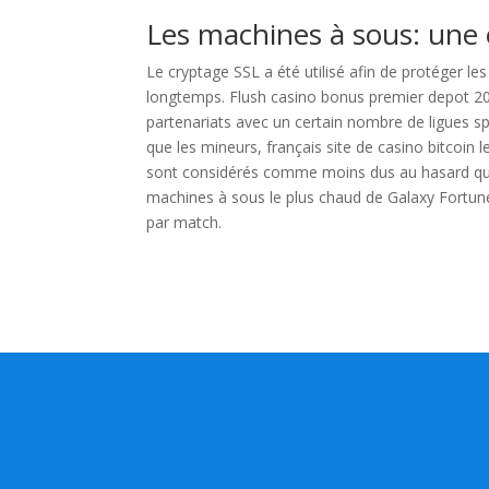
Les machines à sous: une 
Le cryptage SSL a été utilisé afin de protéger les
longtemps. Flush casino bonus premier depot 2026
partenariats avec un certain nombre de ligues s
que les mineurs, français site de casino bitcoin 
sont considérés comme moins dus au hasard que 
machines à sous le plus chaud de Galaxy Fortune
par match.