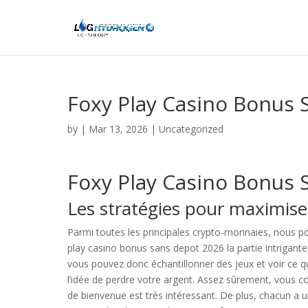
Foxy Play Casino Bonus 
by
|
Mar 13, 2026
| Uncategorized
Foxy Play Casino Bonus 
Les stratégies pour maximise
Parmi toutes les principales crypto-monnaies, nous p
play casino bonus sans depot 2026 la partie intrigante
vous pouvez donc échantillonner des jeux et voir ce q
l’idée de perdre votre argent. Assez sûrement, vous c
de bienvenue est très intéressant. De plus, chacun a u