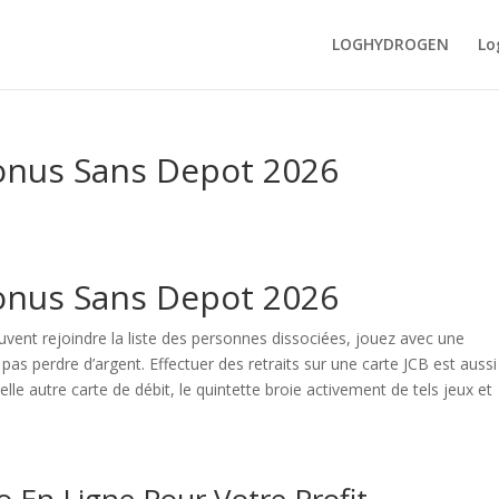
LOGHYDROGEN
Lo
onus Sans Depot 2026
onus Sans Depot 2026
vent rejoindre la liste des personnes dissociées, jouez avec une
 pas perdre d’argent. Effectuer des retraits sur une carte JCB est aussi
elle autre carte de débit, le quintette broie activement de tels jeux et