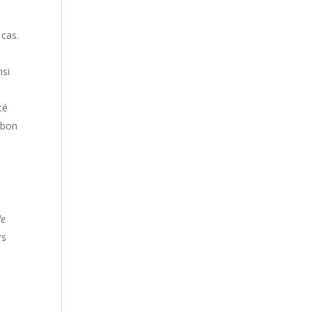
 cas.
nsi
té
n bon
de
rs