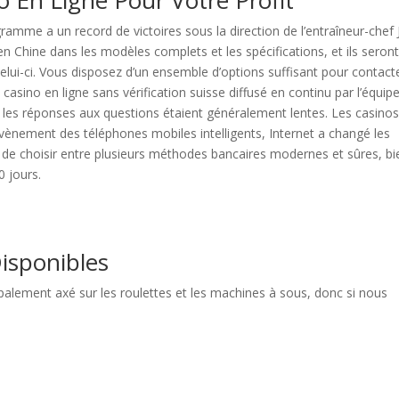
o En Ligne Pour Votre Profit
ramme a un record de victoires sous la direction de l’entraîneur-chef 
n Chine dans les modèles complets et les spécifications, et ils seron
lui-ci. Vous disposez d’un ensemble d’options suffisant pour contacte
casino en ligne sans vérification suisse diffusé en continu par l’équip
 les réponses aux questions étaient généralement lentes. Les casino
vènement des téléphones mobiles intelligents, Internet a changé les
té de choisir entre plusieurs méthodes bancaires modernes et sûres, bi
0 jours.
isponibles
palement axé sur les roulettes et les machines à sous, donc si nous