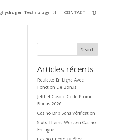
ghydrogen Technology
CONTACT
Search
Articles récents
Roulette En Ligne Avec
Fonction De Bonus
Jettbet Casino Code Promo
Bonus 2026
Casino Bnb Sans Vérification
Slots Thème Western Casino
En Ligne
Casino Crypto Québec