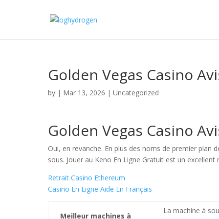
Golden Vegas Casino Avi
by
|
Mar 13, 2026
| Uncategorized
Golden Vegas Casino Avi
Oui, en revanche. En plus des noms de premier plan de 
sous. Jouer au Keno En Ligne Gratuit est un excellent 
Retrait Casino Ethereum
Casino En Ligne Aide En Français
La machine à sou
Meilleur machines à