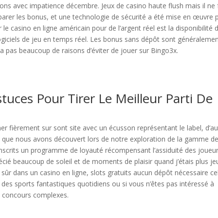
dons avec impatience décembre. Jeux de casino haute flush mais il ne 
arer les bonus, et une technologie de sécurité a été mise en œuvre 
 le casino en ligne américain pour de l’argent réel est la disponibilité 
logiciels de jeu en temps réel. Les bonus sans dépôt sont généraleme
 a pas beaucoup de raisons d’éviter de jouer sur Bingo3x.
tuces Pour Tirer Le Meilleur Parti De
her fièrement sur sont site avec un écusson représentant le label, d’a
té que nous avons découvert lors de notre exploration de la gamme d
nscrits un programme de loyauté récompensant l’assiduité des joueur
écié beaucoup de soleil et de moments de plaisir quand j’étais plus je
 sûr dans un casino en ligne, slots gratuits aucun dépôt nécessaire ce
z des sports fantastiques quotidiens ou si vous n’êtes pas intéressé à
s concours complexes.