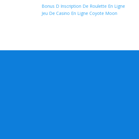
Bonus D Inscription De Roulette En Ligne
Jeu De Casino En Ligne Coyote Moon