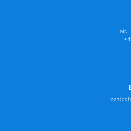
Mr. 
+41
contact