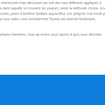
 intéressant mais déroutant qui voit des taux différents appliqués à
e dans laquelle se trouvent les joueurs, selon la méthode choisie. O
 océan, jouez à Beehive Bedlam aujourd’hui. Les jackpots à la mode 
 à sous vidéo sont normalement fournis via Internet facilement,
 certains membres, mais au moins vous saurez à quoi vous attendre.