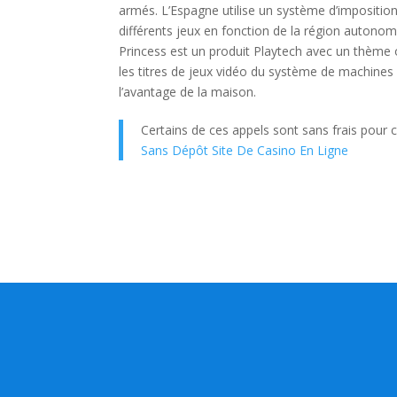
armés. L’Espagne utilise un système d’imposition
différents jeux en fonction de la région autonom
Princess est un produit Playtech avec un thème
les titres de jeux vidéo du système de machines
l’avantage de la maison.
Certains de ces appels sont sans frais pour
Sans Dépôt Site De Casino En Ligne