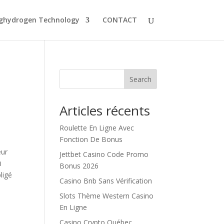
ghydrogen Technology
CONTACT
Search
Articles récents
Roulette En Ligne Avec
Fonction De Bonus
eur
Jettbet Casino Code Promo
i
Bonus 2026
ligé
Casino Bnb Sans Vérification
Slots Thème Western Casino
En Ligne
Casino Crypto Québec