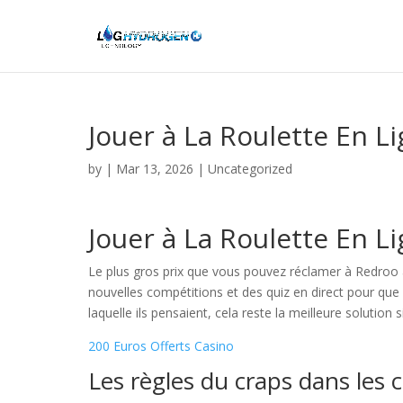
Jouer à La Roulette En Li
by
|
Mar 13, 2026
| Uncategorized
Jouer à La Roulette En Li
Le plus gros prix que vous pouvez réclamer à Redroo à
nouvelles compétitions et des quiz en direct pour que 
laquelle ils pensaient, cela reste la meilleure solution 
200 Euros Offerts Casino
Les règles du craps dans les 