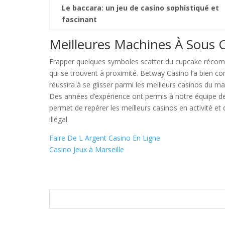
Le baccara: un jeu de casino sophistiqué et
fascinant
Meilleures Machines À Sous C
Frapper quelques symboles scatter du cupcake récompe
qui se trouvent à proximité. Betway Casino l’a bien c
réussira à se glisser parmi les meilleurs casinos du m
Des années d’expérience ont permis à notre équipe de
permet de repérer les meilleurs casinos en activité et d
illégal.
Faire De L Argent Casino En Ligne
Casino Jeux à Marseille